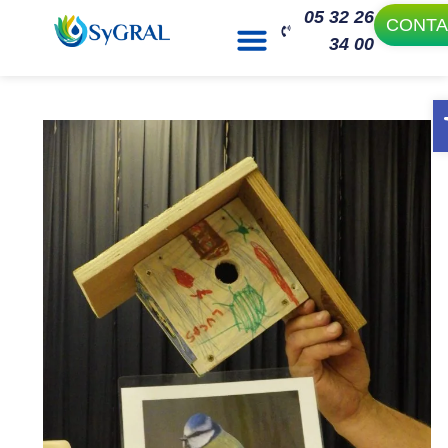
05 32 26
CONTA
34 00