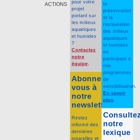
pour votre
la
ACTIONS
projet
préservation
portant sur
et la
les milieux
restauration
aquatiques
des milieux
et humides
aquatiques
?
et humides
Contactez
en
notre
participant à
équipe
.
nos
programmes
Abonnez-
de
vous à
sensibilisation.
En savoir
notre
plus
.
newsletter
Consulte
Restez
notre
informé des
lexique
dernières
nouvelles et