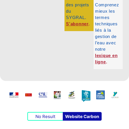
des projets
Comprenez
du
mieux les
SYGRAL.
termes
S’abonner
.
techniques
liés à la
gestion de
l’eau avec
notre
lexique en
ligne
.
No Result
Website Carbon