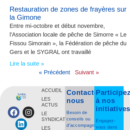
Restauration de zones de frayères sur
la Gimone
Entre mi-octobre et début novembre,
l’Association locale de pêche de Simorre « Le
Fissou Simorain », la Fédération de pêche du
Gers et le SYGRAL ont travaillé
Lire la suite »
« Précédent
Suivant »
ACCUEIL
Contactez-
Participe
LES
nous
à nos
ACTUS
initiative
Besoin de
LE
conseils ou
SYNDICAT
Engagez-
d’accompagnement
vous dans
LES