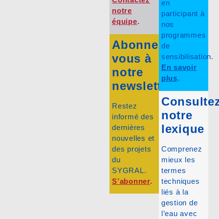
en
notre
participant à
équipe
.
nos
programmes
Abonnez-
de
vous à
sensibilisation.
En savoir
notre
plus
.
newsletter
Consulte
Restez
notre
informé des
lexique
dernières
nouvelles et
des projets
Comprenez
du
mieux les
SYGRAL.
termes
S’abonner
.
techniques
liés à la
gestion de
l’eau avec