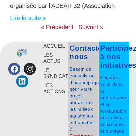
organisée par l’ADEAR 32 (Association
Lire la suite »
« Précédent
Suivant »
ACCUEIL
Contactez-
Participe
LES
nous
à nos
ACTUS
initiative
Besoin de
LE
conseils ou
SYNDICAT
Engagez-
d’accompagnement
vous dans
LES
pour votre
la
ACTIONS
projet
préservation
portant sur
et la
les milieux
restauration
aquatiques
des milieux
et humides
aquatiques
?
et humides
Contactez