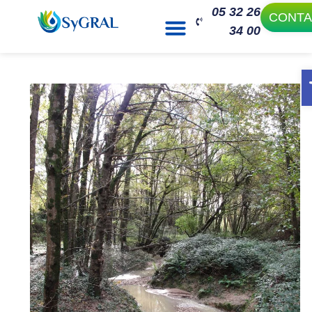
05 32 26
CONTA
34 00